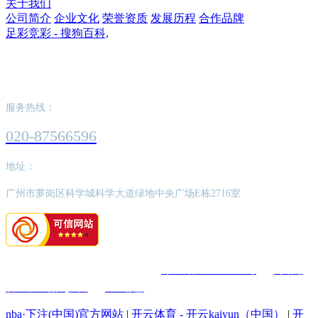
关于我们
公司简介
企业文化
荣誉资质
发展历程
合作品牌
足彩竞彩 - 搜狗百科,
足彩竞彩 - 搜狗百科,
服务热线：
020-87566596
地址：
广州市萝岗区科学城科学大道绿地中央广场E栋2716室
版权所有：足彩竞彩 - 搜狗百科,
粤ICP备2022062526号
网站建
设：中企动力
广州
SEO标签
nba·下注(中国)官方网站
|
开云体育 - 开云kaiyun（中国）
|
开