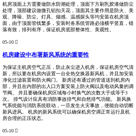
机房顶面上方需要做防水防潮处理，顶面下方刷乳胶漆做防尘
处理，顶部建议做微孔铝扣天花，顶面其主要作用是防火、美
观、降噪、防尘。灯具、烟感、温感探头等均安装在机房顶
面，由于顶面管线繁多，安装时各系统管路必须横平竖直，错
落有致，排列有序，保证机房底部整体性、美观性。
05-10

机房建设中布署新风系统的重要性
为保证主机房空气正压，防止灰尘进入机房，保证机房空气清
新，所以要在机房内设置一台全热交换器新风机，并且加安装
净化过滤装置和防火阀门。 新房还有通过的管道送到机房内
部，并且在内部的出入口方案安装上防火阀以及电动风量的调
节阀。 并且要确保机房区域每小时换气的次数大于或等于3
次。 排气设计应具有消防事故排气和自然排气功能。 新风换
气系统能与消防系统联动，一旦发生火灾事故，便能自动切断
新风进风。 机房的新风系统可以确保机房空调正常运行及机
房合理的正压状态。
05-10
